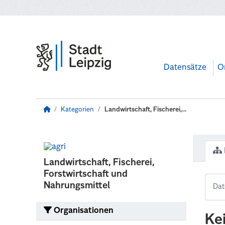
Zum Hauptinhalt wechseln
Datensätze
O
Kategorien
Landwirtschaft, Fischerei,...
Landwirtschaft, Fischerei,
Forstwirtschaft und
Nahrungsmittel
Organisationen
Ke