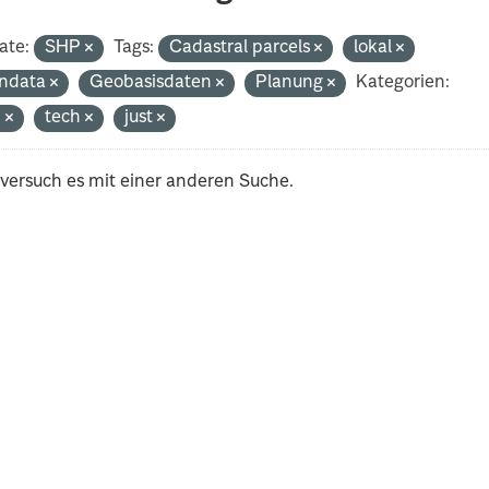
ate:
SHP
Tags:
Cadastral parcels
lokal
ndata
Geobasisdaten
Planung
Kategorien:
n
tech
just
 versuch es mit einer anderen Suche.