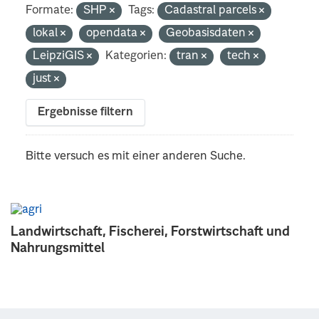
Formate:
SHP
Tags:
Cadastral parcels
lokal
opendata
Geobasisdaten
LeipziGIS
Kategorien:
tran
tech
just
Ergebnisse filtern
Bitte versuch es mit einer anderen Suche.
Landwirtschaft, Fischerei, Forstwirtschaft und
Nahrungsmittel