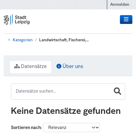
Zum Hauptinhalt wechseln
Anmelden
Kategorien
Landwirtschaft, Fischerei,...
Datensätze
Über uns
Keine Datensätze gefunden
Sortieren nach