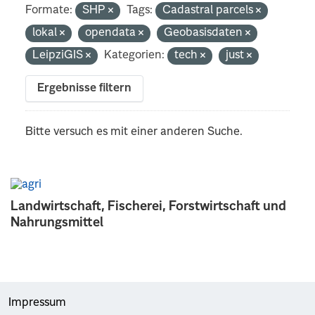
Formate:
SHP
Tags:
Cadastral parcels
lokal
opendata
Geobasisdaten
LeipziGIS
Kategorien:
tech
just
Ergebnisse filtern
Bitte versuch es mit einer anderen Suche.
Landwirtschaft, Fischerei, Forstwirtschaft und
Nahrungsmittel
Impressum