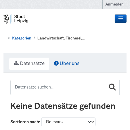
Zum Hauptinhalt wechseln
Anmelden
Kategorien
Landwirtschaft, Fischerei,...
Datensätze
Über uns
Keine Datensätze gefunden
Sortieren nach