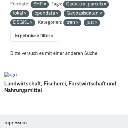
Formate:
SHP
Tags:
Cadastral parcels
lokal
opendata
Geobasisdaten
DSGKL
Kategorien:
tran
just
Ergebnisse filtern
Bitte versuch es mit einer anderen Suche.
Landwirtschaft, Fischerei, Forstwirtschaft und
Nahrungsmittel
Impressum