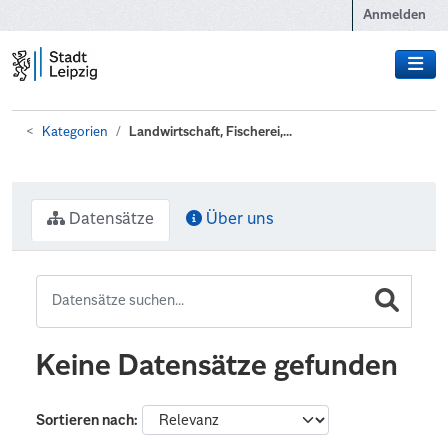
Zum Hauptinhalt wechseln
Anmelden
Kategorien
Landwirtschaft, Fischerei,...
Datensätze
Über uns
Keine Datensätze gefunden
Sortieren nach