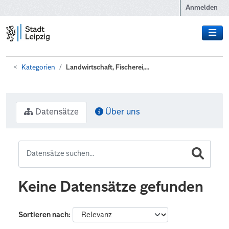
Zum Hauptinhalt wechseln
Anmelden
Kategorien
Landwirtschaft, Fischerei,...
Datensätze
Über uns
Keine Datensätze gefunden
Sortieren nach