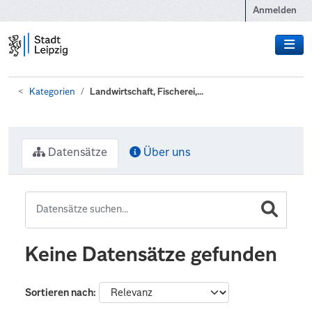
Zum Hauptinhalt wechseln
Anmelden
Kategorien
Landwirtschaft, Fischerei,...
Datensätze
Über uns
Keine Datensätze gefunden
Sortieren nach