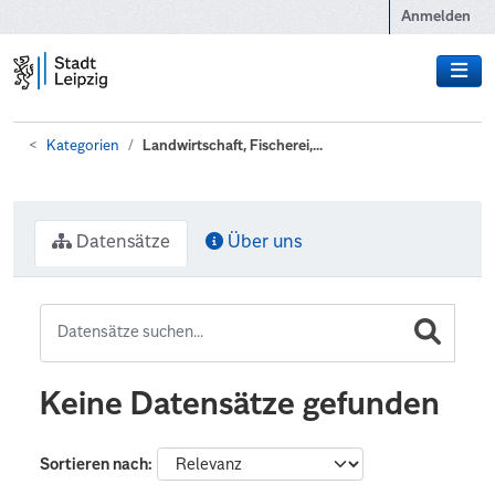
Zum Hauptinhalt wechseln
Anmelden
Kategorien
Landwirtschaft, Fischerei,...
Datensätze
Über uns
Keine Datensätze gefunden
Sortieren nach