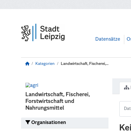
Zum Hauptinhalt wechseln
Datensätze
O
Kategorien
Landwirtschaft, Fischerei,...
Landwirtschaft, Fischerei,
Forstwirtschaft und
Nahrungsmittel
Organisationen
Ke