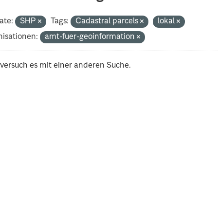
ate:
SHP
Tags:
Cadastral parcels
lokal
isationen:
amt-fuer-geoinformation
 versuch es mit einer anderen Suche.