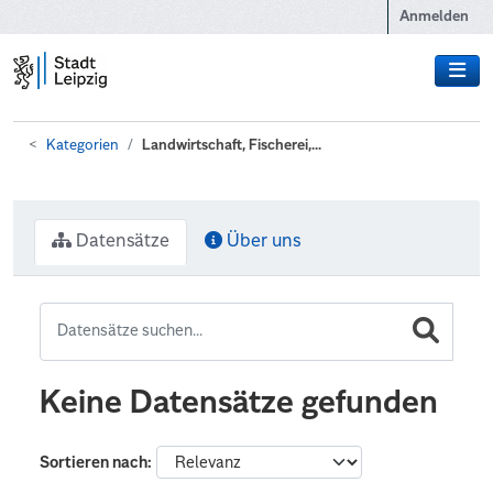
Zum Hauptinhalt wechseln
Anmelden
Kategorien
Landwirtschaft, Fischerei,...
Datensätze
Über uns
Keine Datensätze gefunden
Sortieren nach