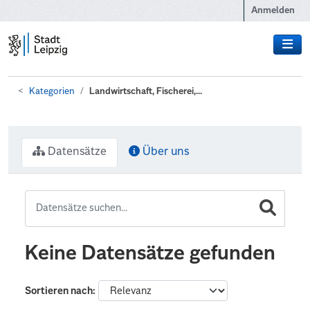
Zum Hauptinhalt wechseln
Anmelden
Kategorien
Landwirtschaft, Fischerei,...
Datensätze
Über uns
Keine Datensätze gefunden
Sortieren nach