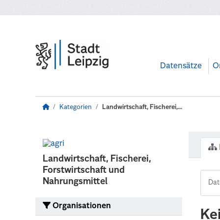
Zum Hauptinhalt wechseln
Datensätze
O
Kategorien
Landwirtschaft, Fischerei,...
Landwirtschaft, Fischerei,
Forstwirtschaft und
Nahrungsmittel
Organisationen
Ke