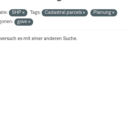
ate:
SHP
Tags:
Cadastral parcels
Planung
orien:
gove
 versuch es mit einer anderen Suche.