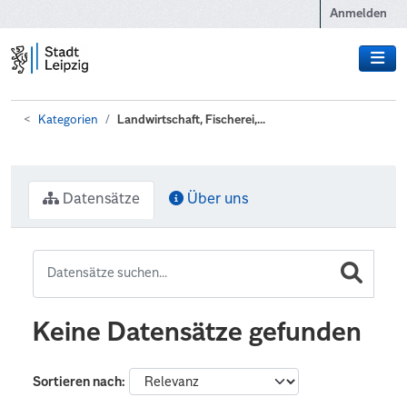
Zum Hauptinhalt wechseln
Anmelden
Kategorien
Landwirtschaft, Fischerei,...
Datensätze
Über uns
Keine Datensätze gefunden
Sortieren nach