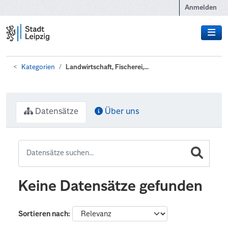
Zum Hauptinhalt wechseln
Anmelden
Kategorien
Landwirtschaft, Fischerei,...
Datensätze
Über uns
Keine Datensätze gefunden
Sortieren nach