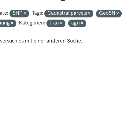
ate:
SHP
Tags:
Cadastral parcels
GeoSN
nung
Kategorien:
tran
agri
 versuch es mit einer anderen Suche.