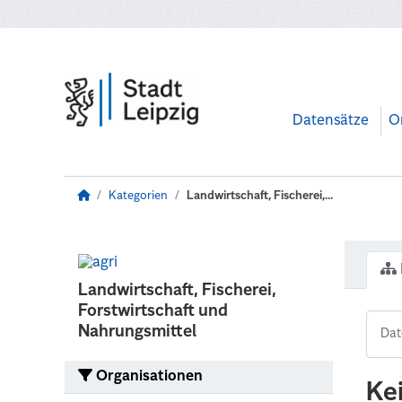
Zum Hauptinhalt wechseln
Datensätze
O
Kategorien
Landwirtschaft, Fischerei,...
Landwirtschaft, Fischerei,
Forstwirtschaft und
Nahrungsmittel
Organisationen
Ke