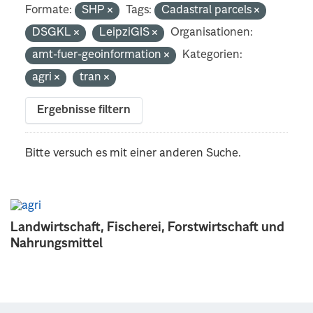
Formate:
SHP
Tags:
Cadastral parcels
DSGKL
LeipziGIS
Organisationen:
amt-fuer-geoinformation
Kategorien:
agri
tran
Ergebnisse filtern
Bitte versuch es mit einer anderen Suche.
Landwirtschaft, Fischerei, Forstwirtschaft und
Nahrungsmittel