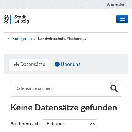
Zum Hauptinhalt wechseln
Anmelden
Kategorien
Landwirtschaft, Fischerei,...
Datensätze
Über uns
Keine Datensätze gefunden
Sortieren nach