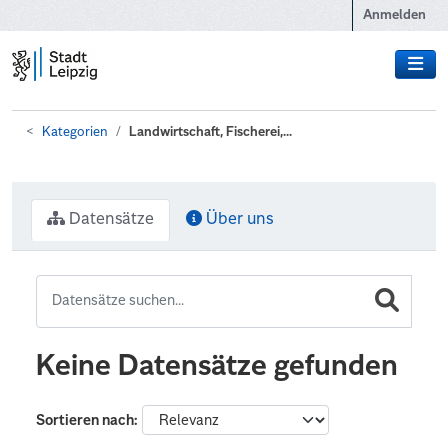
Zum Hauptinhalt wechseln
Anmelden
Kategorien
Landwirtschaft, Fischerei,...
Datensätze
Über uns
Keine Datensätze gefunden
Sortieren nach