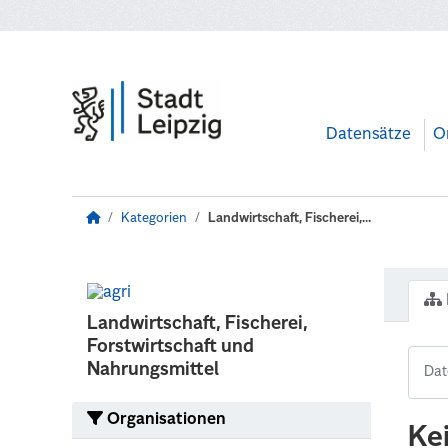
Zum Hauptinhalt wechseln
Datensätze
O
Kategorien
Landwirtschaft, Fischerei,...
Landwirtschaft, Fischerei,
Forstwirtschaft und
Nahrungsmittel
Organisationen
Ke