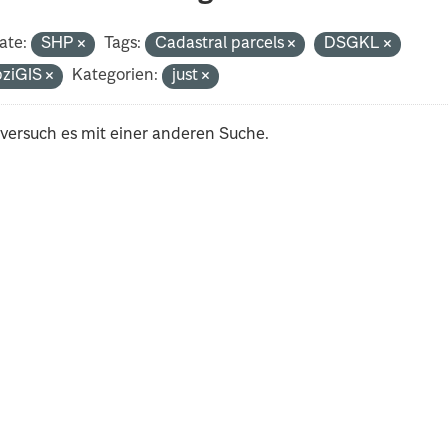
ate:
SHP
Tags:
Cadastral parcels
DSGKL
pziGIS
Kategorien:
just
 versuch es mit einer anderen Suche.