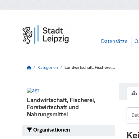
Zum Hauptinhalt wechseln
Datensätze
O
Kategorien
Landwirtschaft, Fischerei,...
Landwirtschaft, Fischerei,
Forstwirtschaft und
Nahrungsmittel
Organisationen
Ke