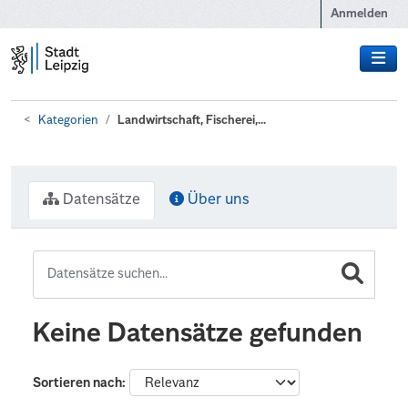
Zum Hauptinhalt wechseln
Anmelden
Kategorien
Landwirtschaft, Fischerei,...
Datensätze
Über uns
Keine Datensätze gefunden
Sortieren nach