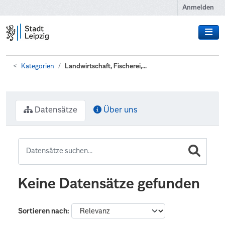
Zum Hauptinhalt wechseln
Anmelden
Kategorien
Landwirtschaft, Fischerei,...
Datensätze
Über uns
Keine Datensätze gefunden
Sortieren nach