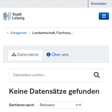
Zum Hauptinhalt wechseln
Anmelden
Kategorien
Landwirtschaft, Fischerei,...
Datensätze
Über uns
Keine Datensätze gefunden
Sortieren nach