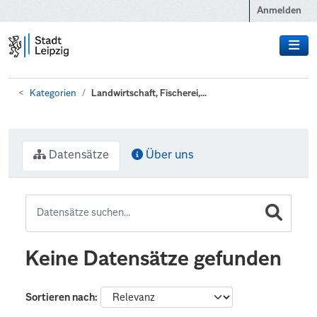
Zum Hauptinhalt wechseln
Anmelden
Kategorien
Landwirtschaft, Fischerei,...
Datensätze
Über uns
Keine Datensätze gefunden
Sortieren nach