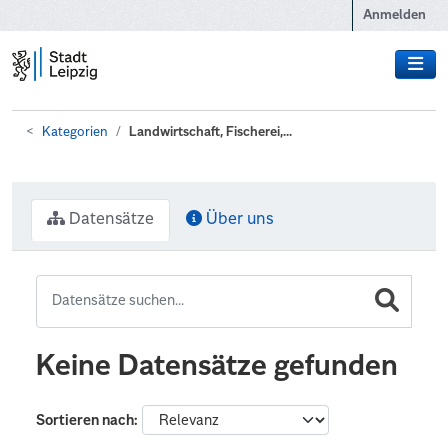
Zum Hauptinhalt wechseln
Anmelden
Kategorien
Landwirtschaft, Fischerei,...
Datensätze
Über uns
Keine Datensätze gefunden
Sortieren nach