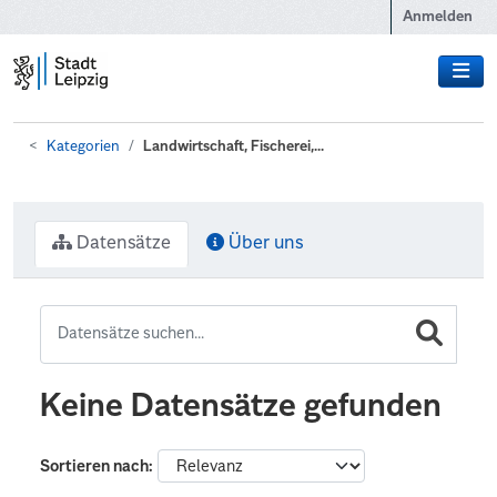
Zum Hauptinhalt wechseln
Anmelden
Kategorien
Landwirtschaft, Fischerei,...
Datensätze
Über uns
Keine Datensätze gefunden
Sortieren nach