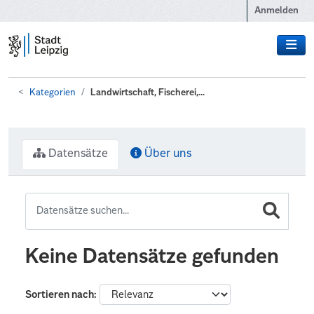
Zum Hauptinhalt wechseln
Anmelden
Kategorien
Landwirtschaft, Fischerei,...
Datensätze
Über uns
Keine Datensätze gefunden
Sortieren nach