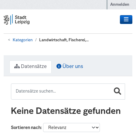
Zum Hauptinhalt wechseln
Anmelden
Kategorien
Landwirtschaft, Fischerei,...
Datensätze
Über uns
Keine Datensätze gefunden
Sortieren nach