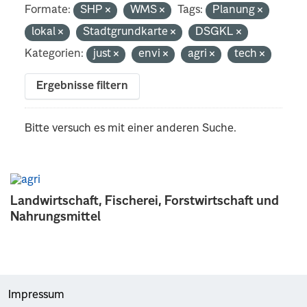
Formate:
SHP
WMS
Tags:
Planung
lokal
Stadtgrundkarte
DSGKL
Kategorien:
just
envi
agri
tech
Ergebnisse filtern
Bitte versuch es mit einer anderen Suche.
Landwirtschaft, Fischerei, Forstwirtschaft und
Nahrungsmittel
Impressum