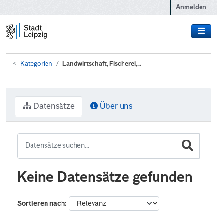
Zum Hauptinhalt wechseln
Anmelden
Kategorien
Landwirtschaft, Fischerei,...
Datensätze
Über uns
Keine Datensätze gefunden
Sortieren nach