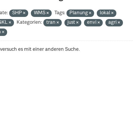
ate:
SHP
WMS
Tags:
Planung
lokal
GKL
Kategorien:
tran
just
envi
agri
h
 versuch es mit einer anderen Suche.