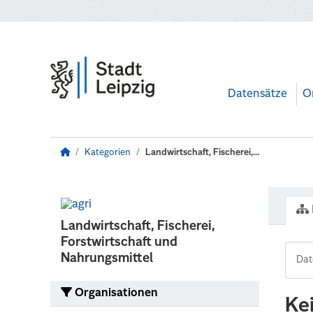
Zum Hauptinhalt wechseln
Datensätze
O
Kategorien
Landwirtschaft, Fischerei,...
Landwirtschaft, Fischerei,
Forstwirtschaft und
Nahrungsmittel
Organisationen
Ke