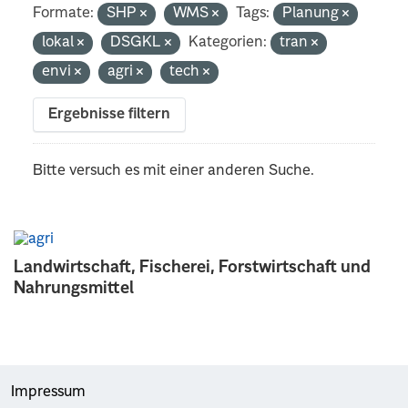
Formate:
SHP
WMS
Tags:
Planung
lokal
DSGKL
Kategorien:
tran
envi
agri
tech
Ergebnisse filtern
Bitte versuch es mit einer anderen Suche.
Landwirtschaft, Fischerei, Forstwirtschaft und
Nahrungsmittel
Impressum