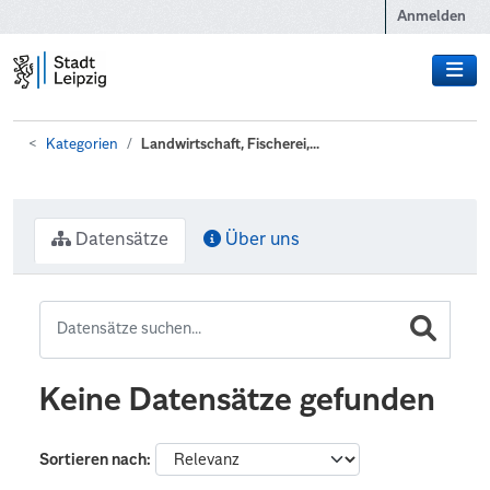
Zum Hauptinhalt wechseln
Anmelden
Kategorien
Landwirtschaft, Fischerei,...
Datensätze
Über uns
Keine Datensätze gefunden
Sortieren nach