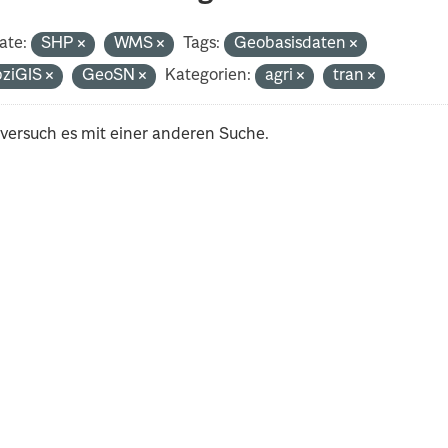
ate:
SHP
WMS
Tags:
Geobasisdaten
pziGIS
GeoSN
Kategorien:
agri
tran
 versuch es mit einer anderen Suche.