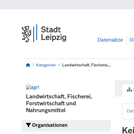
Zum Hauptinhalt wechseln
Datensätze
O
Kategorien
Landwirtschaft, Fischerei,...
Landwirtschaft, Fischerei,
Forstwirtschaft und
Nahrungsmittel
Organisationen
Ke