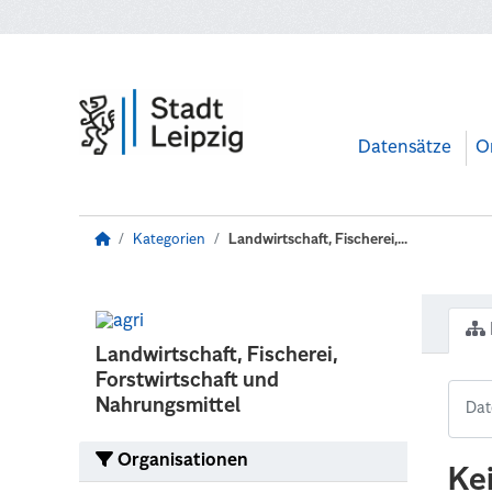
Zum Hauptinhalt wechseln
Datensätze
O
Kategorien
Landwirtschaft, Fischerei,...
Landwirtschaft, Fischerei,
Forstwirtschaft und
Nahrungsmittel
Organisationen
Ke