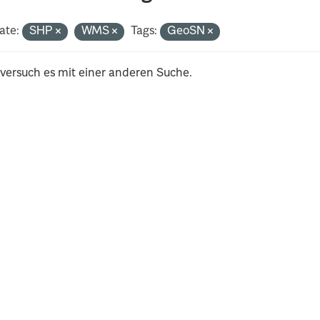
ate:
SHP
WMS
Tags:
GeoSN
 versuch es mit einer anderen Suche.