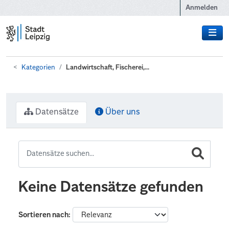
Zum Hauptinhalt wechseln
Anmelden
Kategorien
Landwirtschaft, Fischerei,...
Datensätze
Über uns
Keine Datensätze gefunden
Sortieren nach