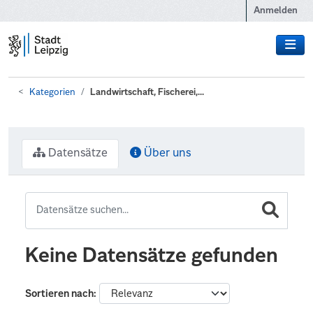
Zum Hauptinhalt wechseln
Anmelden
Kategorien
Landwirtschaft, Fischerei,...
Datensätze
Über uns
Keine Datensätze gefunden
Sortieren nach