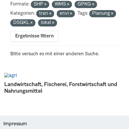
Formate:
SHP
WMS
GPKG
Kategorien:
tran
envi
Tags:
Planung
DSGKL
lokal
Ergebnisse filtern
Bitte versuch es mit einer anderen Suche.
Landwirtschaft, Fischerei, Forstwirtschaft und
Nahrungsmittel
Impressum