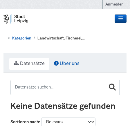
Zum Hauptinhalt wechseln
Anmelden
Kategorien
Landwirtschaft, Fischerei,...
Datensätze
Über uns
Keine Datensätze gefunden
Sortieren nach