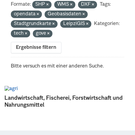
Formate:
SHP
WMS
DXF
Tags:
opendata
Geobasisdaten
Stadtgrundkarte
LeipziGIS
Kategorien:
tech
gove
Ergebnisse filtern
Bitte versuch es mit einer anderen Suche.
Landwirtschaft, Fischerei, Forstwirtschaft und
Nahrungsmittel