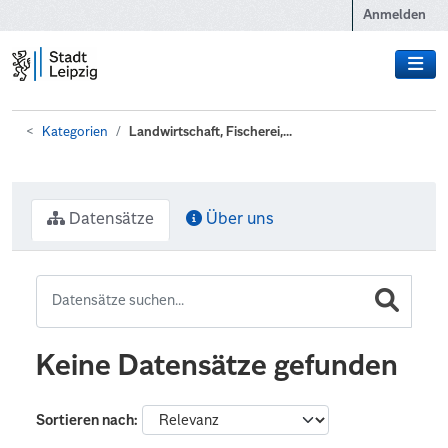
Zum Hauptinhalt wechseln
Anmelden
Kategorien
Landwirtschaft, Fischerei,...
Datensätze
Über uns
Keine Datensätze gefunden
Sortieren nach