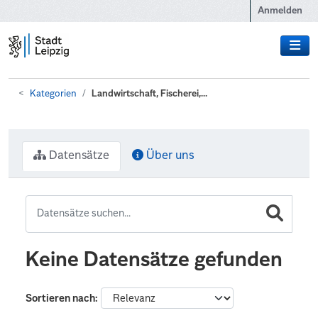
Zum Hauptinhalt wechseln
Anmelden
Kategorien
Landwirtschaft, Fischerei,...
Datensätze
Über uns
Keine Datensätze gefunden
Sortieren nach