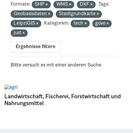
Formate:
SHP
WMS
DXF
Tags:
Geobasisdaten
Stadtgrundkarte
LeipziGIS
Kategorien:
tech
gove
just
Ergebnisse filtern
Bitte versuch es mit einer anderen Suche.
Landwirtschaft, Fischerei, Forstwirtschaft und
Nahrungsmittel