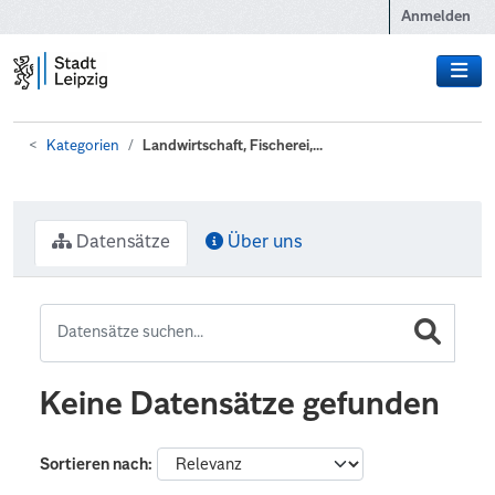
Zum Hauptinhalt wechseln
Anmelden
Kategorien
Landwirtschaft, Fischerei,...
Datensätze
Über uns
Keine Datensätze gefunden
Sortieren nach