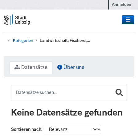
Zum Hauptinhalt wechseln
Anmelden
Kategorien
Landwirtschaft, Fischerei,...
Datensätze
Über uns
Keine Datensätze gefunden
Sortieren nach