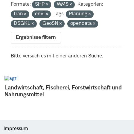
Formate:
SHP
WMS
Kategorien:
tran
envi
Tags:
Planung
DSGKL
GeoSN
opendata
Ergebnisse filtern
Bitte versuch es mit einer anderen Suche.
Landwirtschaft, Fischerei, Forstwirtschaft und
Nahrungsmittel
Impressum