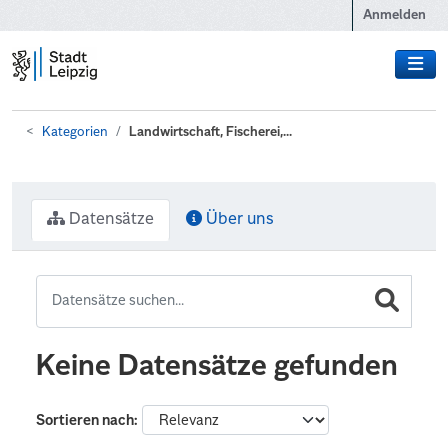
Zum Hauptinhalt wechseln
Anmelden
Kategorien
Landwirtschaft, Fischerei,...
Datensätze
Über uns
Keine Datensätze gefunden
Sortieren nach