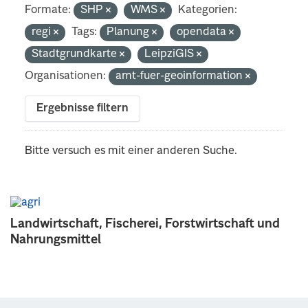
Formate:
SHP
WMS
Kategorien:
regi
Tags:
Planung
opendata
Stadtgrundkarte
LeipziGIS
Organisationen:
amt-fuer-geoinformation
Ergebnisse filtern
Bitte versuch es mit einer anderen Suche.
Landwirtschaft, Fischerei, Forstwirtschaft und
Nahrungsmittel