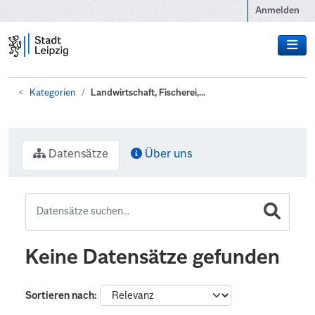
Zum Hauptinhalt wechseln
Anmelden
Kategorien
Landwirtschaft, Fischerei,...
Datensätze
Über uns
Keine Datensätze gefunden
Sortieren nach