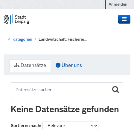
Zum Hauptinhalt wechseln
Anmelden
Kategorien
Landwirtschaft, Fischerei,...
Datensätze
Über uns
Keine Datensätze gefunden
Sortieren nach