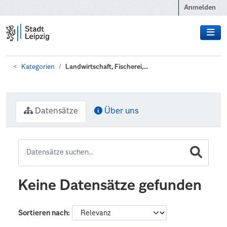
Zum Hauptinhalt wechseln
Anmelden
Kategorien
Landwirtschaft, Fischerei,...
Datensätze
Über uns
Keine Datensätze gefunden
Sortieren nach