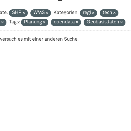
ate:
SHP
WMS
Kategorien:
regi
tech
n
Tags:
Planung
opendata
Geobasisdaten
 versuch es mit einer anderen Suche.