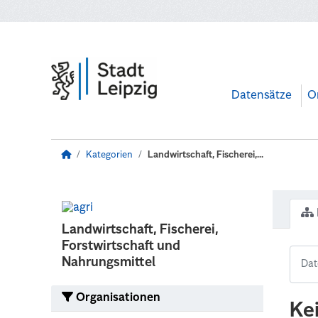
Zum Hauptinhalt wechseln
Datensätze
O
Kategorien
Landwirtschaft, Fischerei,...
Landwirtschaft, Fischerei,
Forstwirtschaft und
Nahrungsmittel
Organisationen
Ke