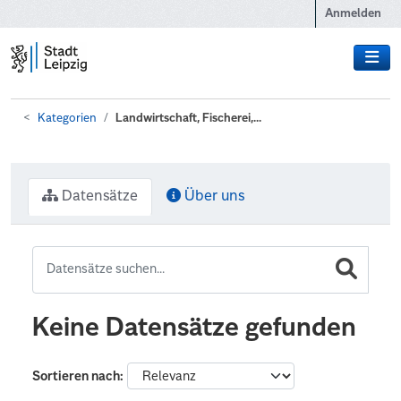
Zum Hauptinhalt wechseln
Anmelden
Kategorien
Landwirtschaft, Fischerei,...
Datensätze
Über uns
Keine Datensätze gefunden
Sortieren nach