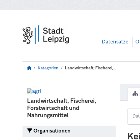
Zum Hauptinhalt wechseln
Datensätze
O
Kategorien
Landwirtschaft, Fischerei,...
Landwirtschaft, Fischerei,
Forstwirtschaft und
Nahrungsmittel
Organisationen
Ke