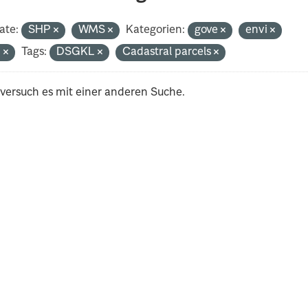
ate:
SHP
WMS
Kategorien:
gove
envi
n
Tags:
DSGKL
Cadastral parcels
 versuch es mit einer anderen Suche.