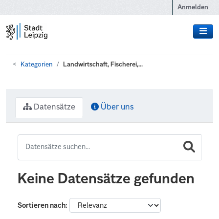
Zum Hauptinhalt wechseln
Anmelden
Kategorien
Landwirtschaft, Fischerei,...
Datensätze
Über uns
Keine Datensätze gefunden
Sortieren nach