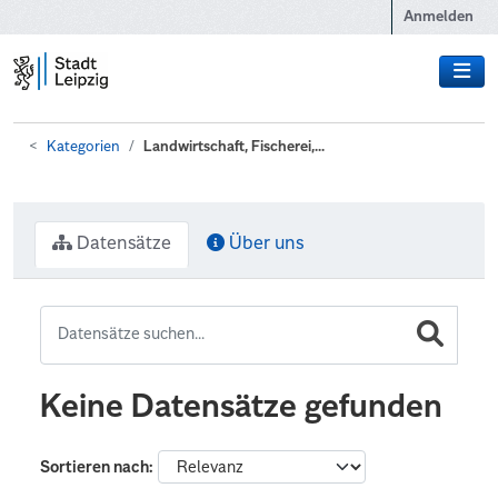
Zum Hauptinhalt wechseln
Anmelden
Kategorien
Landwirtschaft, Fischerei,...
Datensätze
Über uns
Keine Datensätze gefunden
Sortieren nach