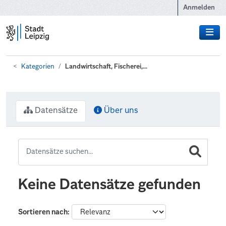
Zum Hauptinhalt wechseln
Anmelden
Kategorien
Landwirtschaft, Fischerei,...
Datensätze
Über uns
Keine Datensätze gefunden
Sortieren nach