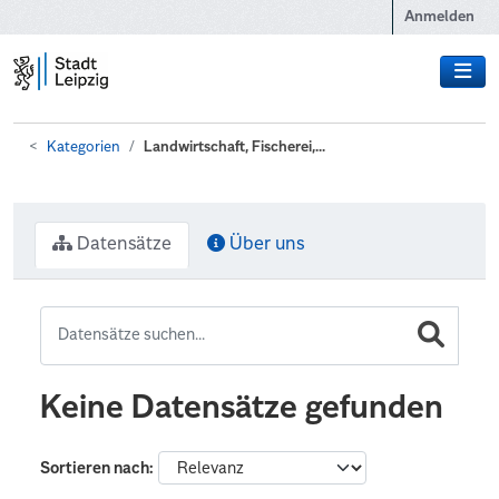
Zum Hauptinhalt wechseln
Anmelden
Kategorien
Landwirtschaft, Fischerei,...
Datensätze
Über uns
Keine Datensätze gefunden
Sortieren nach